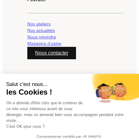
Nos ateliers
Nos actualités
Nous rejoindre
Magasins d’usine
Nous contacter
@2026 - Groupe Vandershooten - tous droits réservés.
Salut c'est nous...
Mentions légales
RGPD
Plan de site
les Cookies !
On a attendu d'être sûrs que le contenu de
ce site vous intéresse avant de vous
déranger, mais on aimerait bien vous accompagner pendant votre
visite...
C'est OK pour vous ?
UN PROJET ?
Consentements certifiés par