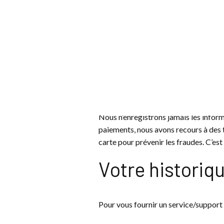
Nous pouvons utiliser vos données po
abonné(e), comme ci-dessus. En vous
Pour la prévention de fraude.
Pour répondre à vos demandes d’inf
Pour l’affichage d’annonces publicitai
Vos coordonné
Nous n’enregistrons jamais les inform
paiements, nous avons recours à des 
carte pour prévenir les fraudes. C’es
Votre historiq
Pour vous fournir un service/support 