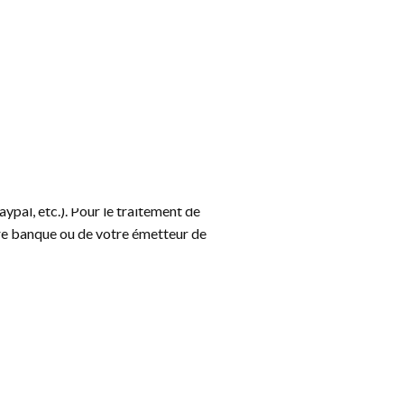
ais uniquement si vous vous êtes
ement désactivé.
t
ypal, etc.). Pour le traitement de
tre banque ou de votre émetteur de