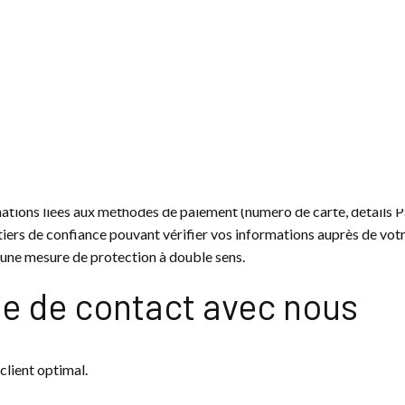
ur vous demander votre avis sur notre site ou certains produits, m
 désabonnant des lettres d’information, ce service est automatiqu
ormation.
res en ligne.
es bancaires/de paiemen
ations liées aux méthodes de paiement (numéro de carte, détails Pa
tiers de confiance pouvant vérifier vos informations auprès de vo
t une mesure de protection à double sens.
ue de contact avec nous
client optimal.