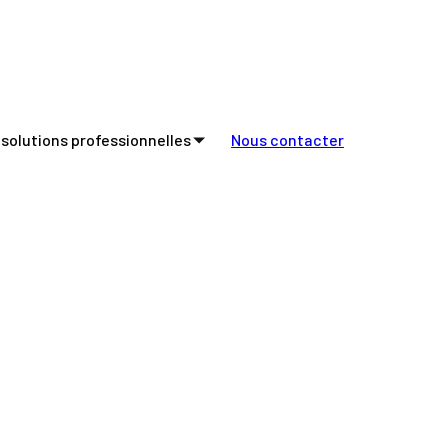
ssible. Les deux entreprises
fidentialité se rapporte à notre
 solutions professionnelles
Nous contacter
ue vous fournissez de telles
otection des données personnelles
nom et vos
. Vous pouvez vous désabonner de ce