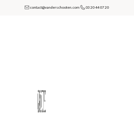
contact@vanderschooten.com
03 20 44 07 20
Le Règlement Général de Protection 
lors de la collecte, du traitemen