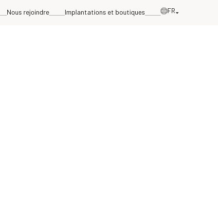
FR
Nous rejoindre
Implantations et boutiques
éfinissent les principes à respecter
ussi les droits pour les personnes