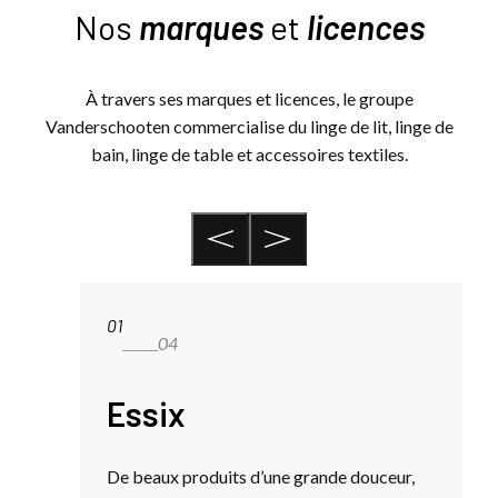
Nos
marques
et
licences
À travers ses marques et licences, le groupe
Vanderschooten commercialise du linge de lit, linge de
bain, linge de table et accessoires textiles.
01
0
04
Essix
De beaux produits d’une grande douceur,
S