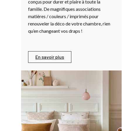
conçus pour durer et plaire à toute la
i
famille. De magnifiques associations
u
matières / couleurs / imprimés pour
q
renouveler la déco de votre chambre, rien
e
qu’en changeant vos draps !
f
En savoir plus