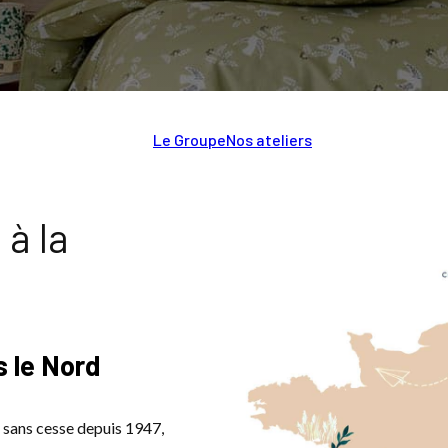
Le Groupe
Nos ateliers
Nos marques
Nos
 à la
s le Nord
le sans cesse depuis 1947,