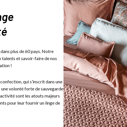
nge
té
 dans plus de 60 pays. Notre
talents et savoir-faire de nos
ation !
a confection, qui s’inscrit dans une
une volonté forte de sauvegarde
éactivité sont les atouts majeurs
ts pour leur fournir un linge de