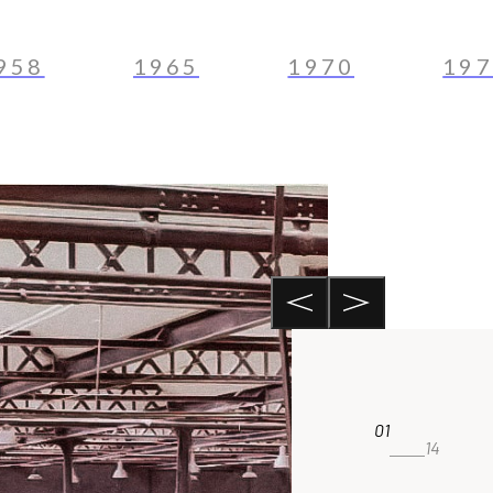
958
1965
1970
197
01
14