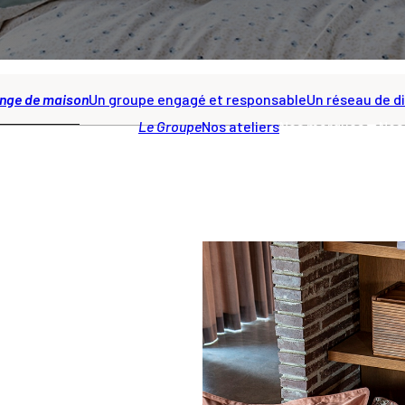
inge de maison
Un groupe engagé et responsable
Un réseau de di
Le Groupe
Nos ateliers
Nos marques
Nos