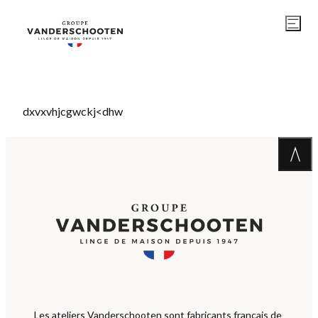
dxvxvhjcgwckj<dhw
Les ateliers Vanderschooten sont fabricants français de